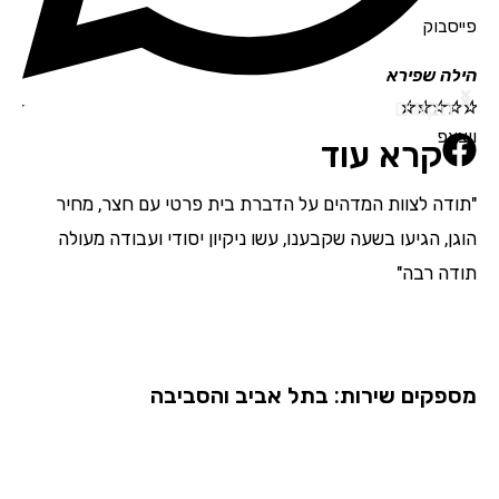
פייסבוק
הילה שפירא
תמי
הבא
הקודם
☆
☆
☆
☆
☆
☆
☆
ווצאפ
קרא עוד
"תודה לצוות המדהים על הדברת בית פרטי עם חצר, מחיר
"אנ
הוגן, הגיעו בשעה שקבענו, עשו ניקיון יסודי ועבודה מעולה
מדה
תודה רבה"
בהת
השם
מספקים שירות: בתל אביב והסביבה