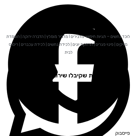
לוכד נחשים – תגיות חיפוש: מדבירים I מדביר מומלץ | הדברה ירוקה | השמדת
מזיקים | פינוי פגרים | הרחקת יונים | לכידת נחשים | לכידת עכברים | ריסוס
לבית
לקוחות שקיבלו שירות ממליצים
פייסבוק