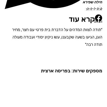
הילה שפירא
תמי
הבא
הקודם
☆
☆
☆
☆
☆
☆
☆
קרא עוד
ווצאפ
"תודה לצוות המדהים על הדברת בית פרטי עם חצר, מחיר
"אנ
הוגן, הגיעו בשעה שקבענו, עשו ניקיון יסודי ועבודה מעולה
מדה
תודה רבה"
בהת
השם
מספקים שירות: בפריסה ארצית