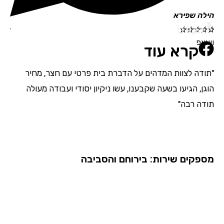
הילה שפירא
תמי
הבא
הקודם
☆
☆
☆
☆
☆
☆
☆
ווצאפ
קרא עוד
"תודה לצוות המדהים על הדברת בית פרטי עם חצר, מחיר
"אנ
הוגן, הגיעו בשעה שקבענו, עשו ניקיון יסודי ועבודה מעולה
מדה
תודה רבה"
בהת
השם
מספקים שירות: בירוחם והסביבה