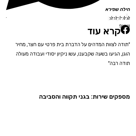
הילה שפירא
תמי
הבא
הקודם
☆
☆
☆
☆
☆
☆
☆
ווצאפ
קרא עוד
"תודה לצוות המדהים על הדברת בית פרטי עם חצר, מחיר
"אנ
הוגן, הגיעו בשעה שקבענו, עשו ניקיון יסודי ועבודה מעולה
מדה
תודה רבה"
בהת
השם
מספקים שירות: בגני תקווה והסביבה