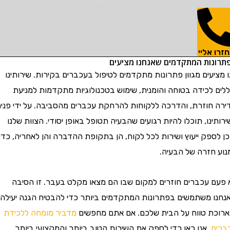
ו אליי
ונות המתקדמים שאנחנו מציעים
ציעים מגוון פתרונות מתקדמים לטיפול בעכברים בקירות. שירותינו
ים לכידה בטוחה והומנית, שימוש בטכנולוגיות מתקדמות למניעת
ה חוזרת, והדרכה ללקוחות להרחקת עכברים מהסביבה. על ידי פניה
תינו, תוכלו להיות רגועים שהבעיה תטופל באופן יסודי. הצוות שלנו
לספק ייעוץ ושירות לכל לקוח, הן בתקופת ההדברה והן לאחריה, כדי
ע חזרה של הבעיה.
עם עכברים חוזרים למקום שבו הם מצאו מקלט בעבר. זו הסיבה
נו משתמשים בפתרונות המתקדמים ביותר כדי להבטיח הגנה יעילה
וכת טווח על הבית שלכם. אם אתם מחפשים
מדביר מומחה ללכידת
ים
, אנו כאן כדי לספק את השירות הטוב ביותר והמקצועי ביותר