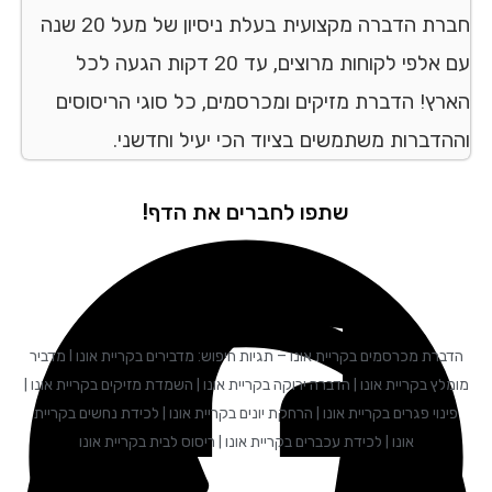
חברת הדברה מקצועית בעלת ניסיון של מעל 20 שנה
עם אלפי לקוחות מרוצים, עד 20 דקות הגעה לכל
הארץ! הדברת מזיקים ומכרסמים, כל סוגי הריסוסים
וההדברות משתמשים בציוד הכי יעיל וחדשני.
שתפו לחברים את הדף!
הדברת מכרסמים בקריית אונו – תגיות חיפוש: מדבירים בקריית אונו I מדביר
מומלץ בקריית אונו | הדברה ירוקה בקריית אונו | השמדת מזיקים בקריית אונו |
פינוי פגרים בקריית אונו | הרחקת יונים בקריית אונו | לכידת נחשים בקריית
אונו | לכידת עכברים בקריית אונו | ריסוס לבית בקריית אונו