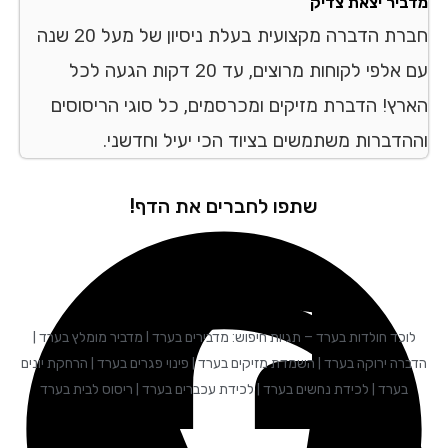
מדביר יצאת צדיק
חברת הדברה מקצועית בעלת ניסיון של מעל 20 שנה
עם אלפי לקוחות מרוצים, עד 20 דקות הגעה לכל
הארץ! הדברת מזיקים ומכרסמים, כל סוגי הריסוסים
וההדברות משתמשים בציוד הכי יעיל וחדשני.
שתפו לחברים את הדף!
לוכד חולדות בערד – תגיות חיפוש: מדבירים בערד I מדביר מומלץ בערד |
הדברה ירוקה בערד | השמדת מזיקים בערד | פינוי פגרים בערד | הרחקת יונים
בערד | לכידת נחשים בערד | לכידת עכברים בערד | ריסוס לבית בערד