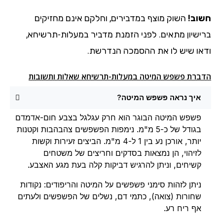
חשוב!
השוק מוצף במדבירים, וחלקם אינם מחזיקים
ברישיון מתאים. לפני הזמנת מדביר במעלות-תרשיחא,
ודאו שיש לו את ההסמכה הנדרשת.
הדברת פשפש המיטה במעלות-תרשיחא שאלות ותשובות
איך נראה פשפש המיטה?
פשפש המיטה הבוגר הוא חרק עגלגל בצבע חום-אדמדם
בגודל של כ-5 מ"מ. נימפות הפשפשים צהבהבות וקטנות
יותר, אורכן נע בין 1 ל-4 מ"מ. הביצים זעירות וקשות
לזיהוי, הן נמצאות בסדקים וחריצים של משטחים
קשיחים, וניתן להרגיש דביקות קלה בעת מגע האצבע.
ניתן לזהות סימני פשפשים על המיטה והריפודים: נקודות
שחורות (צואה), כתמי דם, נשלים של הפשפשים ולעתים
אף ריח רע.