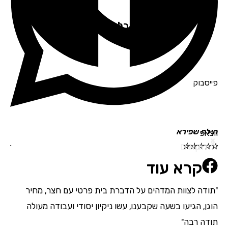
לקוחות שקיבלו שירות ממליצים
פייסבוק
הילה שפירא
תמי
ווצאפ
הבא
הקודם
☆
☆
☆
☆
☆
☆
☆
קרא עוד
"תודה לצוות המדהים על הדברת בית פרטי עם חצר, מחיר
"אנ
הוגן, הגיעו בשעה שקבענו, עשו ניקיון יסודי ועבודה מעולה
מדה
תודה רבה"
בהת