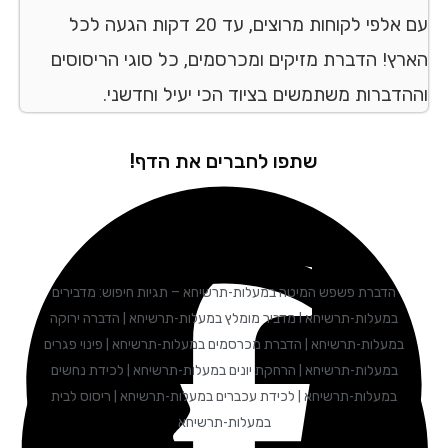
עם אלפי לקוחות מרוצים, עד 20 דקות הגעה לכל
הארץ! הדברת מזיקים ומכרסמים, כל סוגי הריסוסים
וההדברות משתמשים בציוד הכי יעיל וחדשני.
שתפו לחברים את הדף!
הדברת פשפש המיטה במעלות-תרשיחא – תגיות חיפוש: מדבירים
במעלות-תרשיחא I מדביר מומלץ במעלות-תרשיחא | הדברה ירוקה
במעלות-תרשיחא | הדברת מכרסמים במעלות-תרשיחא | פינוי פגרים
במעלות-תרשיחא | הרחקת יונים במעלות-תרשיחא | לכידת נחשים
במעלות-תרשיחא | לכידת עכברים במעלות-תרשיחא | ריסוס לבית
במעלות-תרשיחא