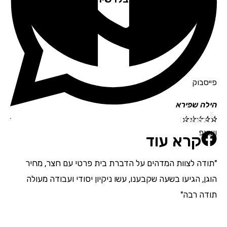
פייסבוק
הילה שפירא
תמי
הבא
הקודם
☆
☆
☆
☆
☆
☆
☆
ווצאפ
קרא עוד
"תודה לצוות המדהים על הדברת בית פרטי עם חצר, מחיר
"אנ
הוגן, הגיעו בשעה שקבענו, עשו ניקיון יסודי ועבודה מעולה
מדה
תודה רבה"
בהת
השם