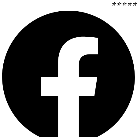
☆
☆
☆
☆
☆