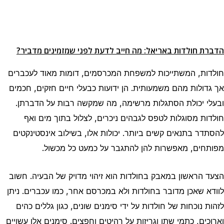
הדברת חולדות באריאל: מה חייב לדעת לפני שמזמינים מדביר?
חולדות, המשתייכות למשפחת המכרסמים, דומות מאוד לעכברים
אך גדולות מהם משמעותית. הן ידועות כבעלי חיים חזקים, חכמים
ובעלי יכולת הסתגלות מרשימה, מה שמקשה רבות על הדברתן.
חולדות מסוגלות לטפס לגבהים ניכרים, לצלול בתוך מים ואף
להסתדר בתנאים קשים ביותר. יכולות אלו, בשילוב אינסטינקטים
מפותחים, מאפשרות להן להתגבר על כמעט כל מכשול.
הצעד הראשון במאבק בחולדות הוא זיהוי מדויק של הבעיה. חשוב
לוודא שאכן מדובר בחולדות ולא במכרסם אחר, כמו עכברים. ניתן
לזהות נוכחות של חולדות על ידי סימנים שונים, כגון גללים כהים
וארוכים, כתמי שתן וגריזות על רהיטים וחפצים. סימנים אלו עשויים