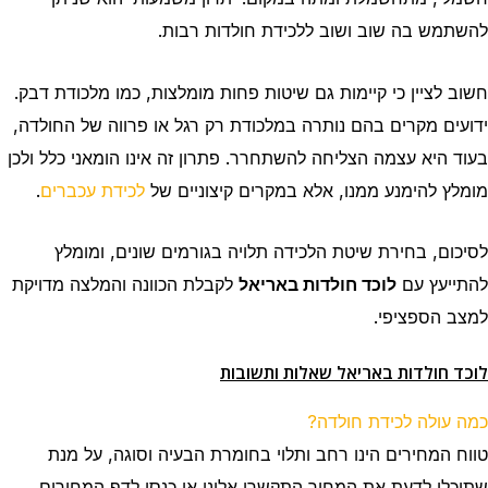
להשתמש בה שוב ושוב ללכידת חולדות רבות.
חשוב לציין כי קיימות גם שיטות פחות מומלצות, כמו מלכודת דבק.
ידועים מקרים בהם נותרה במלכודת רק רגל או פרווה של החולדה,
בעוד היא עצמה הצליחה להשתחרר. פתרון זה אינו הומאני כלל ולכן
מומלץ להימנע ממנו, אלא במקרים קיצוניים של
לכידת עכברים
.
לסיכום, בחירת שיטת הלכידה תלויה בגורמים שונים, ומומלץ
להתייעץ עם
לוכד חולדות באריאל
לקבלת הכוונה והמלצה מדויקת
למצב הספציפי.
לוכד חולדות באריאל שאלות ותשובות
כמה עולה לכידת חולדה?
טווח המחירים הינו רחב ותלוי בחומרת הבעיה וסוגה, על מנת
שתוכלו לדעת את המחיר התקשרו אלינו או כנסו לדף המחירים